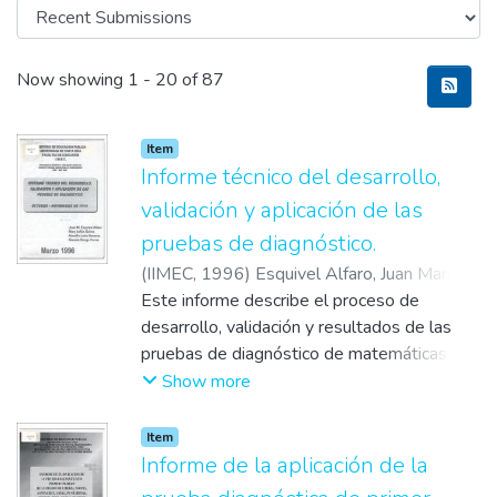
Recent Submissions
Now showing
1 - 20 of 87
Item
Informe técnico del desarrollo,
validación y aplicación de las
pruebas de diagnóstico.
(
IIMEC
,
1996
)
Esquivel Alfaro, Juan Manuel
;
Leitón Quirós, Mary
Este informe describe el proceso de
;
Loría Meneses,
Maurilio
desarrollo, validación y resultados de las
;
Monge Porras, Marcela
pruebas de diagnóstico de matemáticas,
español, ciencias y estudios sociales
Show more
aplicadas a niños y jóvenes de tercero,
sexto y noveno años. Las pruebas miden
Item
conocimientos basados en los objetivos
Informe de la aplicación de la
prioritarios de cada ciclo propuestos por un