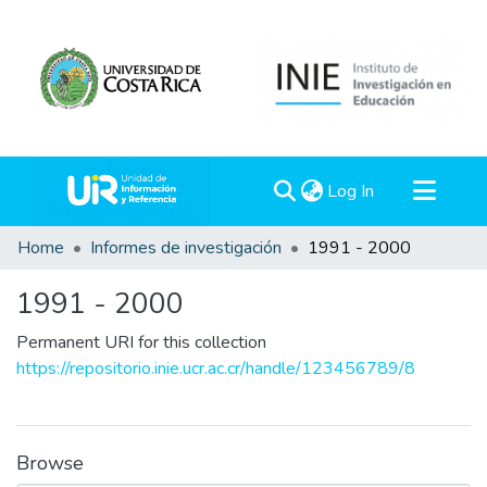
(current)
Log In
Communities & Collections
Home
Informes de investigación
1991 - 2000
All of DSpace
1991 - 2000
Statistics
Permanent URI for this collection
https://repositorio.inie.ucr.ac.cr/handle/123456789/8
Browse