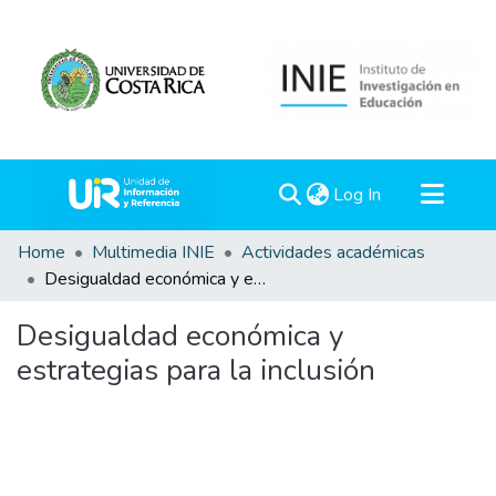
(current)
Log In
Communities & Collections
Home
Multimedia INIE
Actividades académicas
Desigualdad económica y estrategias para la inclusión
All of DSpace
Statistics
Desigualdad económica y
estrategias para la inclusión