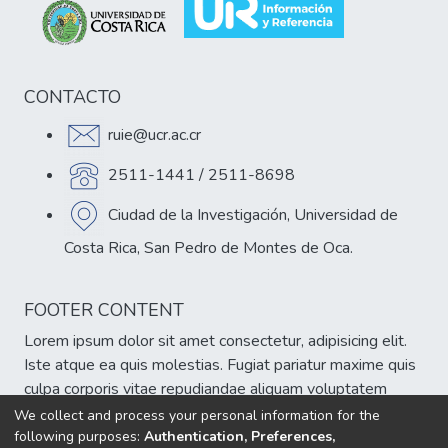
CONTACTO
ruie@ucr.ac.cr
2511-1441 / 2511-8698
Ciudad de la Investigación, Universidad de
Costa Rica, San Pedro de Montes de Oca.
FOOTER CONTENT
Lorem ipsum dolor sit amet consectetur, adipisicing elit.
Iste atque ea quis molestias. Fugiat pariatur maxime quis
culpa corporis vitae repudiandae aliquam voluptatem
veniam, est atque cumque eum delectus sint!
We collect and process your personal information for the
following purposes:
Authentication, Preferences,