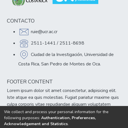
CONTACTO
ruie@ucr.ac.cr
2511-1441 / 2511-8698
Ciudad de la Investigación, Universidad de
Costa Rica, San Pedro de Montes de Oca.
FOOTER CONTENT
Lorem ipsum dolor sit amet consectetur, adipisicing elit.
Iste atque ea quis molestias. Fugiat pariatur maxime quis
culpa corporis vitae repudiandae aliquam voluptatem
veniam, est atque cumque eum delectus sint!
We collect and process your personal information for the
following purposes:
Authentication, Preferences,
Acknowledgement and Statistics
.