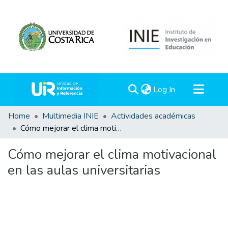
(current)
Log In
Communities & Collections
Home
Multimedia INIE
Actividades académicas
Cómo mejorar el clima motivacional en las aulas universitarias
All of DSpace
Statistics
Cómo mejorar el clima motivacional
en las aulas universitarias