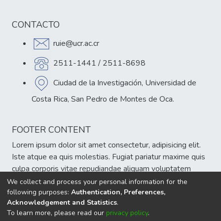
CONTACTO
ruie@ucr.ac.cr
2511-1441 / 2511-8698
Ciudad de la Investigación, Universidad de
Costa Rica, San Pedro de Montes de Oca.
FOOTER CONTENT
Lorem ipsum dolor sit amet consectetur, adipisicing elit.
Iste atque ea quis molestias. Fugiat pariatur maxime quis
culpa corporis vitae repudiandae aliquam voluptatem
veniam, est atque cumque eum delectus sint!
We collect and process your personal information for the
following purposes:
Authentication, Preferences,
Acknowledgement and Statistics
.
To learn more, please read our
privacy policy
.
DSpace software
copyright © 2002-2026
LYRASIS