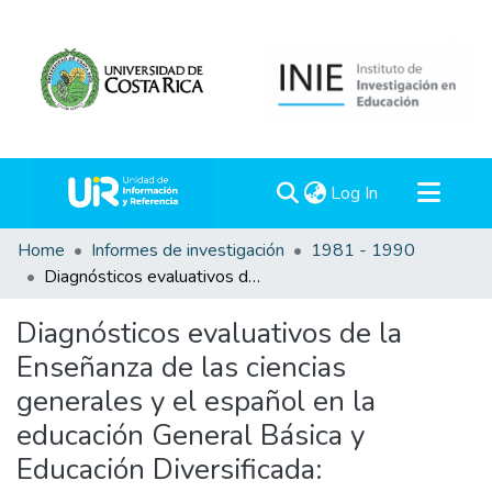
(current)
Log In
Communities & Collections
Home
Informes de investigación
1981 - 1990
Diagnósticos evaluativos de la Enseñanza de las ciencias generales y el español en la educación General Básica y Educación Diversificada: Planeamiento.
All of DSpace
Statistics
Diagnósticos evaluativos de la
Enseñanza de las ciencias
generales y el español en la
educación General Básica y
Educación Diversificada: