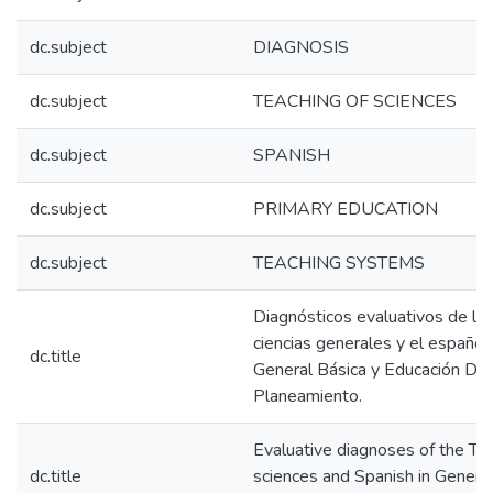
dc.subject
DIAGNOSIS
dc.subject
TEACHING OF SCIENCES
dc.subject
SPANISH
dc.subject
PRIMARY EDUCATION
dc.subject
TEACHING SYSTEMS
Diagnósticos evaluativos de la
ciencias generales y el español
dc.title
General Básica y Educación Dive
Planeamiento.
Evaluative diagnoses of the Tea
dc.title
sciences and Spanish in Genera