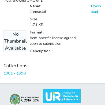
Now showing
1 - 1 of 1
Name:
Down
license.txt
load
Size:
1.71 KB
Format:
No
Item-specific license agreed
Thumbnail
upon to submission
Available
Description:
Collections
1981 - 1990