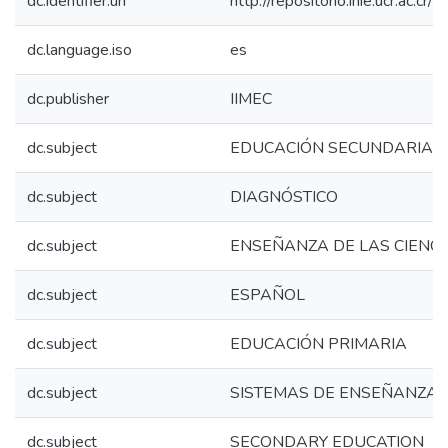
dc.identifier.uri
http://repositorio.inie.ucr.ac.
dc.language.iso
es
dc.publisher
IIMEC
dc.subject
EDUCACIÓN SECUNDARIA
dc.subject
DIAGNÓSTICO
dc.subject
ENSEÑANZA DE LAS CIENCI
dc.subject
ESPAÑOL
dc.subject
EDUCACIÓN PRIMARIA
dc.subject
SISTEMAS DE ENSEÑANZA
dc.subject
SECONDARY EDUCATION