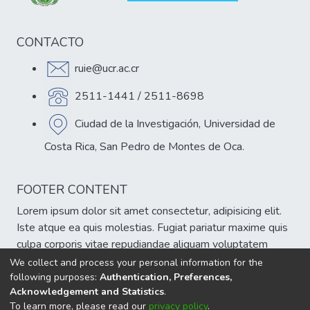
CONTACTO
ruie@ucr.ac.cr
2511-1441 / 2511-8698
Ciudad de la Investigación, Universidad de
Costa Rica, San Pedro de Montes de Oca.
FOOTER CONTENT
Lorem ipsum dolor sit amet consectetur, adipisicing elit.
Iste atque ea quis molestias. Fugiat pariatur maxime quis
culpa corporis vitae repudiandae aliquam voluptatem
veniam, est atque cumque eum delectus sint!
We collect and process your personal information for the
following purposes:
Authentication, Preferences,
Acknowledgement and Statistics
.
To learn more, please read our
privacy policy
.