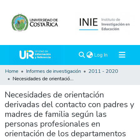
(current)
Log In
Communities & Collections
Home
Informes de investigación
2011 - 2020
Necesidades de orientación derivadas del contacto con padres y madres de familia según las personas profesionales en orientación de los departamentos de orientación de los colegios académicos diurnos de la dirección Regional de San José Norte.
All of DSpace
Statistics
Necesidades de orientación
derivadas del contacto con padres y
madres de familia según las
personas profesionales en
orientación de los departamentos