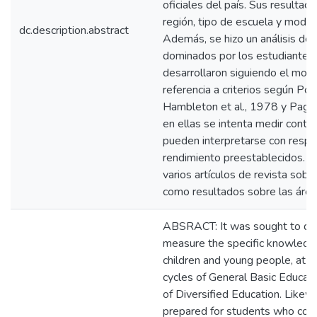
oficiales del país. Sus resulta
región, tipo de escuela y modal
dc.description.abstract
Además, se hizo un análisis de 
dominados por los estudiantes.
desarrollaron siguiendo el mod
referencia a criterios según P
Hambleton et al., 1978 y Paggi
en ellas se intenta medir conte
pueden interpretarse con resp
rendimiento preestablecidos. 
varios artículos de revista sobr
como resultados sobre las área
ABSRACT: It was sought to de
measure the specific knowled
children and young people, at t
cycles of General Basic Educat
of Diversified Education. Likew
prepared for students who comp