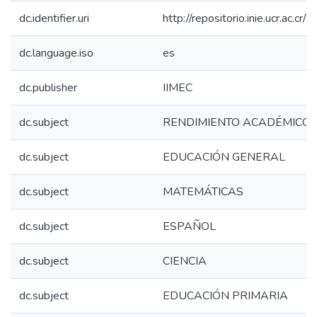
dc.identifier.uri
http://repositorio.inie.ucr.ac.
dc.language.iso
es
dc.publisher
IIMEC
dc.subject
RENDIMIENTO ACADÉMICO
dc.subject
EDUCACIÓN GENERAL
dc.subject
MATEMÁTICAS
dc.subject
ESPAÑOL
dc.subject
CIENCIA
dc.subject
EDUCACIÓN PRIMARIA