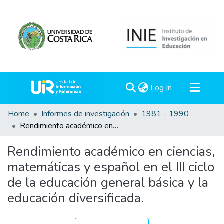
(current)
Log In
Communities & Collections
Home
Informes de investigación
1981 - 1990
Rendimiento académico en ciencias, matemáticas y español en el III ciclo de la educación general básica y la educación diversificada.
All of DSpace
Statistics
Rendimiento académico en ciencias,
matemáticas y español en el III ciclo
de la educación general básica y la
educación diversificada.