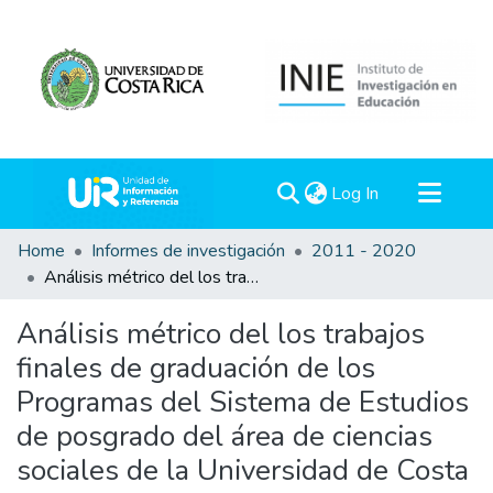
(current)
Log In
Communities & Collections
Home
Informes de investigación
2011 - 2020
Análisis métrico del los trabajos finales de graduación de los Programas del Sistema de Estudios de posgrado del área de ciencias sociales de la Universidad de Costa Rica
All of DSpace
Statistics
Análisis métrico del los trabajos
finales de graduación de los
Programas del Sistema de Estudios
de posgrado del área de ciencias
sociales de la Universidad de Costa