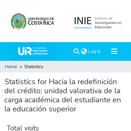
(current)
Log In
Communities & Collections
Home
Statistics
All of DSpace
Statistics for Hacia la redefinición
del crédito: unidad valorativa de la
carga académica del estudiante en
la educación superior
Total visits