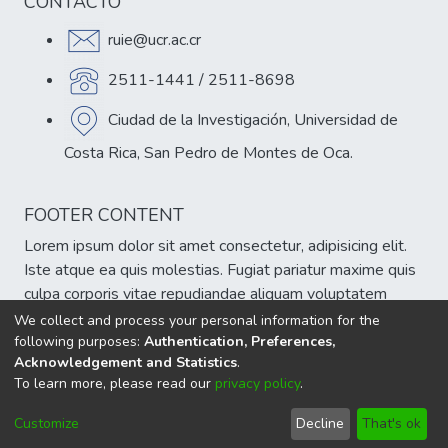
CONTACTO
ruie@ucr.ac.cr
2511-1441 / 2511-8698
Ciudad de la Investigación, Universidad de
Costa Rica, San Pedro de Montes de Oca.
FOOTER CONTENT
Lorem ipsum dolor sit amet consectetur, adipisicing elit.
Iste atque ea quis molestias. Fugiat pariatur maxime quis
culpa corporis vitae repudiandae aliquam voluptatem
veniam, est atque cumque eum delectus sint!
We collect and process your personal information for the
following purposes:
Authentication, Preferences,
Acknowledgement and Statistics
.
To learn more, please read our
privacy policy
.
DSpace software
copyright © 2002-2026
LYRASIS
Cookie
Privacy
End User
Send
Customize
Decline
That's ok
settings
policy
Agreement
Feedback