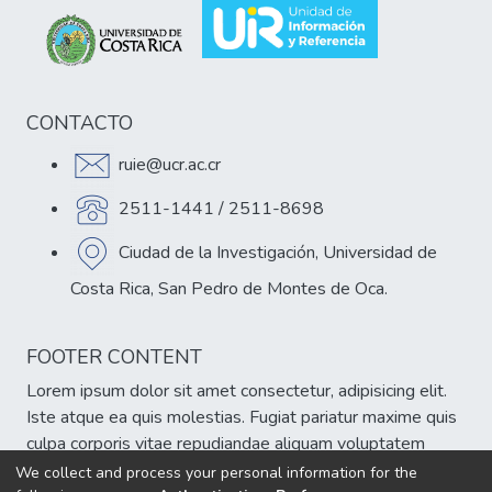
CONTACTO
ruie@ucr.ac.cr
2511-1441 / 2511-8698
Ciudad de la Investigación, Universidad de
Costa Rica, San Pedro de Montes de Oca.
FOOTER CONTENT
Lorem ipsum dolor sit amet consectetur, adipisicing elit.
Iste atque ea quis molestias. Fugiat pariatur maxime quis
culpa corporis vitae repudiandae aliquam voluptatem
veniam, est atque cumque eum delectus sint!
We collect and process your personal information for the