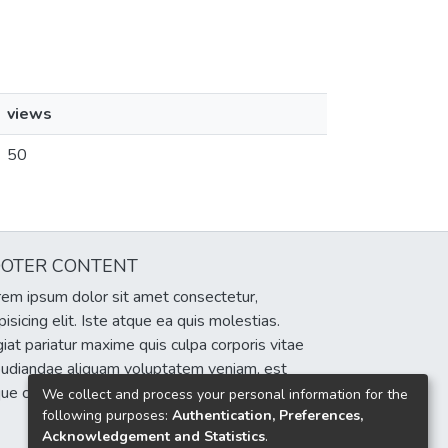
views
50
OOTER CONTENT
em ipsum dolor sit amet consectetur,
pisicing elit. Iste atque ea quis molestias.
iat pariatur maxime quis culpa corporis vitae
pudiandae aliquam voluptatem veniam, est
que cumque eum delectus sint!
We collect and process your personal information for the
following purposes:
Authentication, Preferences,
Acknowledgement and Statistics
.