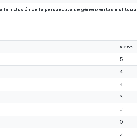
la inclusión de la perspectiva de género en las instituci
views
5
4
4
3
3
0
2