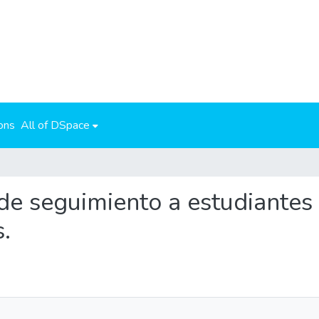
ons
All of DSpace
 de seguimiento a estudiantes
.