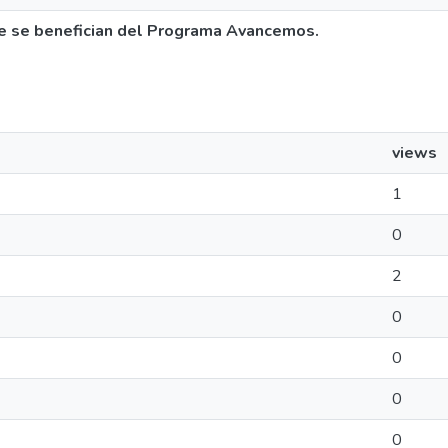
e se benefician del Programa Avancemos.
views
1
0
2
0
0
0
0