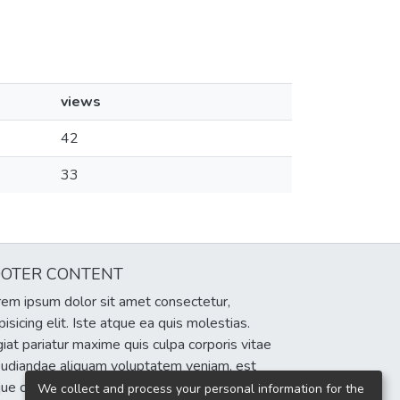
views
42
33
OOTER CONTENT
em ipsum dolor sit amet consectetur,
pisicing elit. Iste atque ea quis molestias.
iat pariatur maxime quis culpa corporis vitae
pudiandae aliquam voluptatem veniam, est
que cumque eum delectus sint!
We collect and process your personal information for the