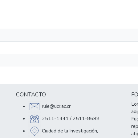
CONTACTO
F
Lor
ruie@ucr.ac.cr
adi
2511-1441 / 2511-8698
Fug
re
Ciudad de la Investigación,
at