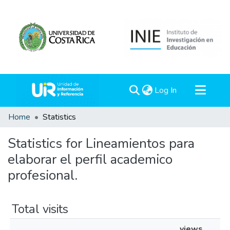
(current)
Log In
Communities & Collections
Home
Statistics
All of DSpace
Statistics for Lineamientos para
elaborar el perfil academico
profesional.
Total visits
views