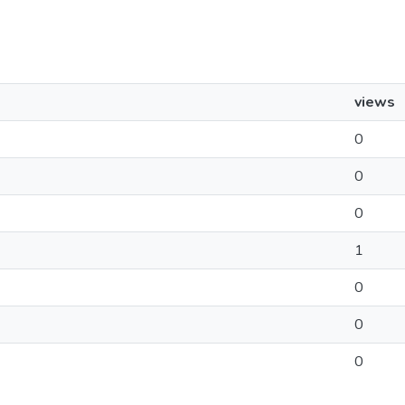
views
0
0
0
1
0
0
0