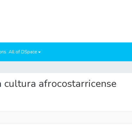
ons
All of DSpace
la cultura afrocostarricense