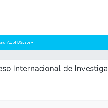
ons
All of DSpace
greso Internacional de Investig