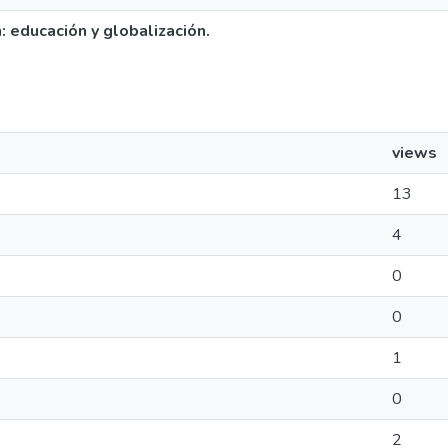
n: educación y globalización.
views
13
4
0
0
1
0
2