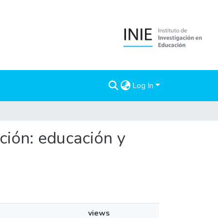
Log In
ación: educación y
views