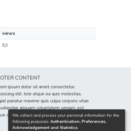
views
53
OOTER CONTENT
em ipsum dolor sit amet consectetur,
pisicing elit. Iste atque ea quis molestias.
iat pariatur maxime quis culpa corporis vitae
pudiandae aliquam voluptatem veniam, est
que cumque eum delectus sint!
We collect and process your personal information for the
following purposes:
Authentication, Preferences,
Acknowledgement and Statistics
.