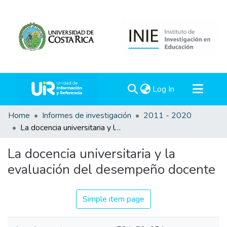
(current)
Log In
Communities & Collections
Home
Informes de investigación
2011 - 2020
La docencia universitaria y la evaluación del desempeño docente
All of DSpace
Statistics
La docencia universitaria y la
evaluación del desempeño docente
Simple item page