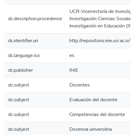
UCR::Vicerrectoría de Investiga
dc.description.procedence
Investigación::Ciencias Sociales:
Investigación en Educación (INI
dc.identifier.uri
http://repositorio.inie.ucr.ac.
dc.language.iso
es
dc.publisher
INIE
dc.subject
Docentes
dc.subject
Evaluación del docente
dc.subject
Competencias del docente
dc.subject
Docencia universitria