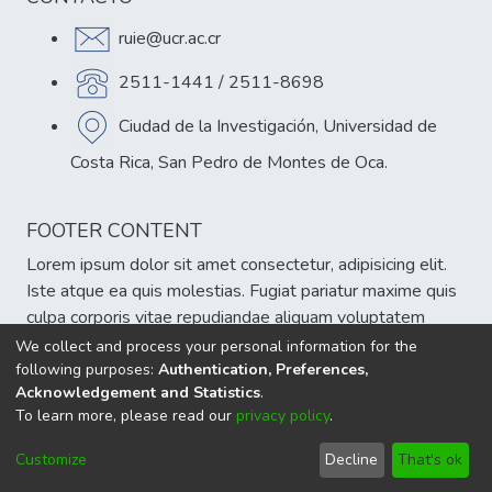
ruie@ucr.ac.cr
2511-1441 / 2511-8698
Ciudad de la Investigación, Universidad de
Costa Rica, San Pedro de Montes de Oca.
FOOTER CONTENT
Lorem ipsum dolor sit amet consectetur, adipisicing elit.
Iste atque ea quis molestias. Fugiat pariatur maxime quis
culpa corporis vitae repudiandae aliquam voluptatem
veniam, est atque cumque eum delectus sint!
We collect and process your personal information for the
following purposes:
Authentication, Preferences,
Acknowledgement and Statistics
.
To learn more, please read our
privacy policy
.
DSpace software
copyright © 2002-2026
LYRASIS
Cookie
Privacy
End User
Send
Customize
Decline
That's ok
settings
policy
Agreement
Feedback