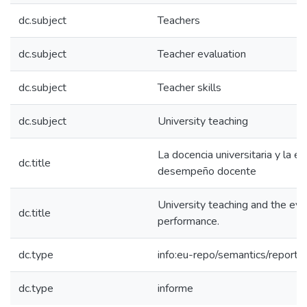
dc.subject
Teachers
dc.subject
Teacher evaluation
dc.subject
Teacher skills
dc.subject
University teaching
La docencia universitaria y la ev
dc.title
desempeño docente
University teaching and the eva
dc.title
performance.
dc.type
info:eu-repo/semantics/report
dc.type
informe