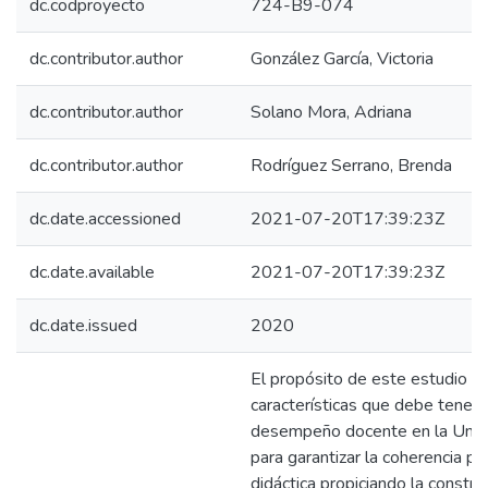
dc.codproyecto
724-B9-074
dc.contributor.author
González García, Victoria
dc.contributor.author
Solano Mora, Adriana
dc.contributor.author
Rodríguez Serrano, Brenda
dc.date.accessioned
2021-07-20T17:39:23Z
dc.date.available
2021-07-20T17:39:23Z
dc.date.issued
2020
El propósito de este estudio fu
características que debe tener l
desempeño docente en la Unive
para garantizar la coherencia pe
didáctica propiciando la constru