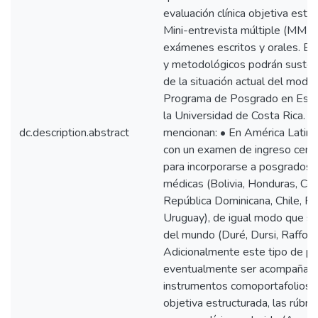
evaluación clínica objetiva estr
Mini-entrevista múltiple (MMI),
exámenes escritos y orales. Es
y metodológicos podrán sustenta
de la situación actual del mode
Programa de Posgrado en Espe
la Universidad de Costa Rica. E
dc.description.abstract
mencionan: • En América Latina
con un examen de ingreso centra
para incorporarse a posgrados 
médicas (Bolivia, Honduras, Cos
República Dominicana, Chile, Pa
Uruguay), de igual modo que su
del mundo (Duré, Dursi, Raffoul
Adicionalmente este tipo de p
eventualmente ser acompañada
instrumentos comoportafolios, la
objetiva estructurada, las rúbrica