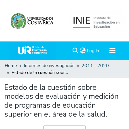
(current)
Log In
Communities & Collections
Home
Informes de investigación
2011 - 2020
Estado de la cuestión sobre modelos de evaluación y medición de programas de educación superior en el área de la salud.
All of DSpace
Statistics
Estado de la cuestión sobre
modelos de evaluación y medición
de programas de educación
superior en el área de la salud.