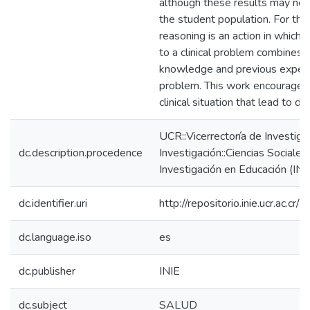
although these results may not 
the student population. For thes
reasoning is an action in which 
to a clinical problem combines 
knowledge and previous experie
problem. This work encourages
clinical situation that lead to d
UCR::Vicerrectoría de Investiga
dc.description.procedence
Investigación::Ciencias Sociales:
Investigación en Educación (INI
dc.identifier.uri
http://repositorio.inie.ucr.ac.
dc.language.iso
es
dc.publisher
INIE
dc.subject
SALUD