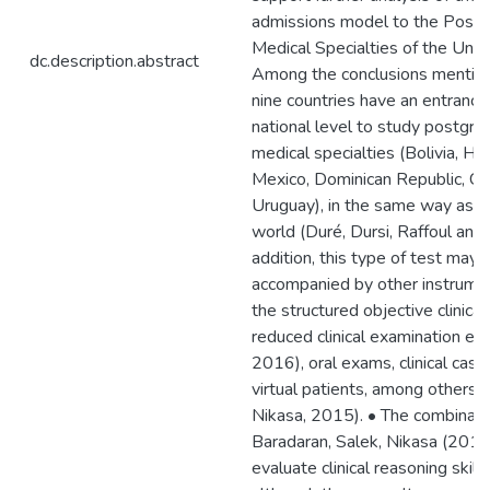
admissions model to the Postg
Medical Specialties of the Unive
dc.description.abstract
Among the conclusions mentione
nine countries have an entrance
national level to study postgra
medical specialties (Bolivia, Ho
Mexico, Dominican Republic, Ch
Uruguay), in the same way as in
world (Duré, Dursi, Raffoul and
addition, this type of test may 
accompanied by other instrumen
the structured objective clinical 
reduced clinical examination exer
2016), oral exams, clinical case
virtual patients, among others 
Nikasa, 2015). • The combinatio
Baradaran, Salek, Nikasa (2015) 
evaluate clinical reasoning skill