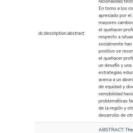
racionalidad técn
En torno a los c
apreciado por el
mayores cambios
el quehacer prof
dc.description.abstract
respecto a situac
socialmente han 
positivo se reco
el quehacer prof
un desafío y una 
estrategias edu
acerca a un abord
de equidad y dive
sensibilidad haci
problemáticas fa
de la región y o
desarrollo de ot
ABSTRACT: The pur