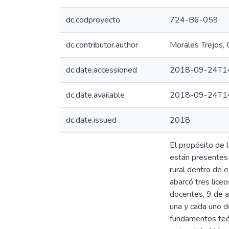
dc.codproyecto
724-B6-059
dc.contributor.author
Morales Trejos, 
dc.date.accessioned
2018-09-24T14
dc.date.available
2018-09-24T14
dc.date.issued
2018
El propósito de l
están presentes 
rural dentro de 
abarcó tres lice
docentes, 9 de a
una y cada uno d
fundamentos teór