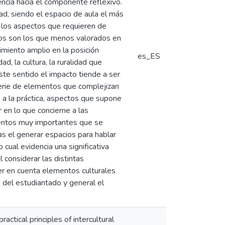
dencia hacia el componente reflexivo.
d, siendo el espacio de aula el más
e los aspectos que requieren de
vos son los que menos valorados en
miento amplio en la posición
es_ES
d, la cultura, la ruralidad que
ste sentido el impacto tiende a ser
erie de elementos que complejizan
 a la práctica, aspectos que supone
r en lo que concierne a las
mentos muy importantes que se
las el generar espacios para hablar
 cual evidencia una significativa
 considerar las distintas
ner en cuenta elementos culturales
o del estudiantado y general el
ctical principles of intercultural