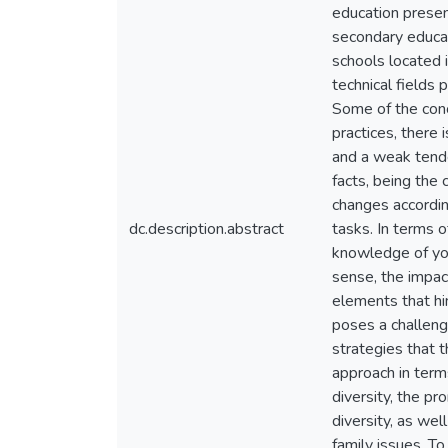
education presen
secondary educat
schools located i
technical fields
Some of the concl
practices, there 
and a weak tende
facts, being the
changes according
dc.description.abstract
tasks. In terms o
knowledge of yout
sense, the impac
elements that hi
poses a challenge
strategies that 
approach in terms
diversity, the pr
diversity, as wel
family issues. To