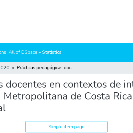
ons
All of DSpace
Statistics
2020
Prácticas pedagógicas docentes en contextos de interacción juvenil rural, de la Gran Área Metropolitana de Costa Rica: Una mirada desde la educación intercultural
 docentes en contextos de int
a Metropolitana de Costa Ric
al
Simple item page