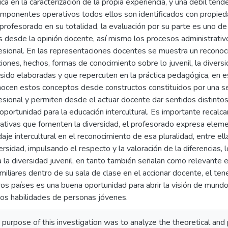
ica en la caracterización de la propia experiencia, y una débil ten
omponentes operativos todos ellos son identificados con propieda
 profesorado en su totalidad, la evaluación por su parte es uno d
 desde la opinión docente, así mismo los procesos administrati
esional. En las representaciones docentes se muestra un reconoci
iones, hechos, formas de conocimiento sobre lo juvenil, la diversida
sido elaboradas y que repercuten en la práctica pedagógica, en e
nocen estos conceptos desde constructos constituidos por una s
esional y permiten desde el actuar docente dar sentidos distintos
oportunidad para la educación intercultural. Es importante recalca
cativas que fomenten la diversidad, el profesorado expresa ele
aje intercultural en el reconocimiento de esa pluralidad, entre el
rsidad, impulsando el respecto y la valoración de la diferencias, lo
a la diversidad juvenil, en tanto también señalan como relevante el
miliares dentro de su sala de clase en el accionar docente, el te
tros países es una buena oportunidad para abrir la visión de mund
ros habilidades de personas jóvenes.
pose of this investigation was to analyze the theoretical and pra