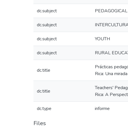
dc.subject
PEDAGOGICAL
dc.subject
INTERCULTUR
dc.subject
YOUTH
dc.subject
RURAL EDUCA
Prácticas pedagó
dc.title
Rica: Una mirada
Teachers' Pedago
dc.title
Rica: A Perspecti
dc.type
informe
Files