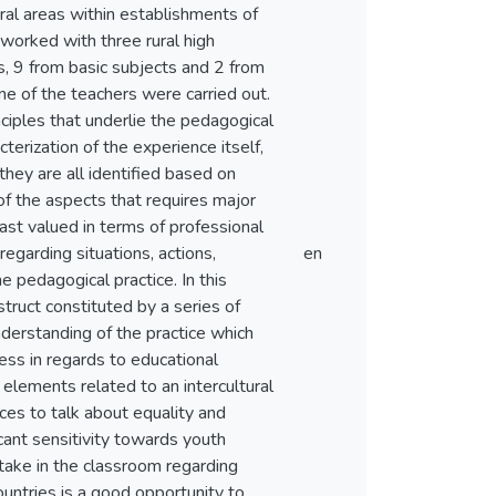
ral areas within establishments of
worked with three rural high
rs, 9 from basic subjects and 2 from
ne of the teachers were carried out.
nciples that underlie the pedagogical
cterization of the experience itself,
hey are all identified based on
of the aspects that requires major
east valued in terms of professional
regarding situations, actions,
en
e pedagogical practice. In this
truct constituted by a series of
derstanding of the practice which
ress in regards to educational
elements related to an intercultural
aces to talk about equality and
icant sensitivity towards youth
d take in the classroom regarding
ountries is a good opportunity to