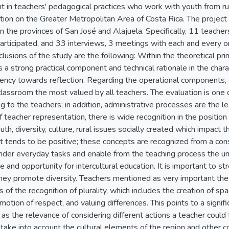
t in teachers' pedagogical practices who work with youth from ru
ion on the Greater Metropolitan Area of Costa Rica. The project 
n the provinces of San José and Alajuela. Specifically, 11 teache
 participated, and 33 interviews, 3 meetings with each and every o
usions of the study are the following: Within the theoretical pri
is a strong practical component and technical rationale in the chara
ncy towards reflection. Regarding the operational components, t
 classroom the most valued by all teachers. The evaluation is one 
 to the teachers; in addition, administrative processes are the l
f teacher representation, there is wide recognition in the position 
h, diversity, culture, rural issues socially created which impact th
t tends to be positive; these concepts are recognized from a cons
nder everyday tasks and enable from the teaching process the un
 and opportunity for intercultural education. It is important to st
they promote diversity. Teachers mentioned as very important the 
 of the recognition of plurality, which includes the creation of sp
omotion of respect, and valuing differences. This points to a signif
l as the relevance of considering different actions a teacher coul
 take into account the cultural elements of the region and other c