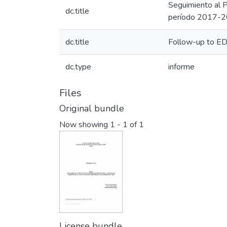
Seguimiento al 
dc.title
período 2017-2
dc.title
Follow-up to ED
dc.type
informe
Files
Original bundle
Now showing
1 - 1 of 1
License bundle