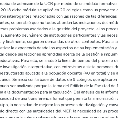
rueba de admisión de la UCR por medio de un módulo formativo c
2018 dicho módulo se aplicó en 20 colegios como un proyecto de
ron interrogantes relacionadas con las razones de las diferencias
pantes, se percibió que no todos abordan las indicaciones del mód
ersas problemas asociados a la gestión del proyecto, a los proce
 al aumento del número de instituciones participantes y las neces
 y finalmente, surgieron demandas de otros contextos. Para anali
atizar la experiencia desde los aspectos de su implementación y 
tar desde las lecciones aprendidas acerca de la gestión e imple
s educativas. Para ello, se analizó la línea de tiempo del proceso
e investigación interpretativo, con entrevistas a siete personas d
iestructurado aplicado a la población docente (40 en total) y se a
 años. Se inició con la base de datos de 9 colegios que aplicaron
 pudo ser analizada porque la toma del Edificio de la Facultad de 
 a la documentación para la tabulación. Del análisis de la infor
ecesidad de una transferencia formal que permita la armonización
ipo, la necesidad de mejorar los procesos de divulgación y convo
ulo directo con las autoridades del MEP, la necesidad de un proc
rios en cada colegio interesado en participar que asegure el perf