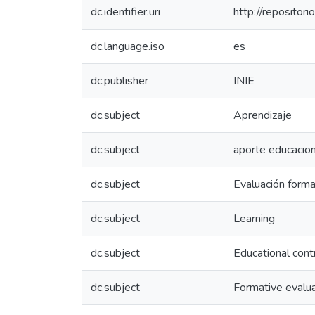
dc.identifier.uri
http://repositor
dc.language.iso
es
dc.publisher
INIE
dc.subject
Aprendizaje
dc.subject
aporte educacion
dc.subject
Evaluación forma
dc.subject
Learning
dc.subject
Educational cont
dc.subject
Formative evalua