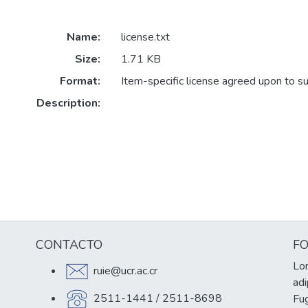
Name:
license.txt
Size:
1.71 KB
Format:
Item-specific license agreed upon to s
Description:
CONTACTO
F
Lor
ruie@ucr.ac.cr
adi
2511-1441 / 2511-8698
Fug