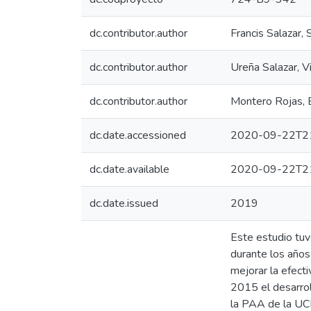
dc.contributor.author
Francis Salazar,
dc.contributor.author
Ureña Salazar, Vi
dc.contributor.author
Montero Rojas, E
dc.date.accessioned
2020-09-22T21
dc.date.available
2020-09-22T21
dc.date.issued
2019
Este estudio tuv
durante los años
mejorar la efect
2015 el desarrol
la PAA de la UCR