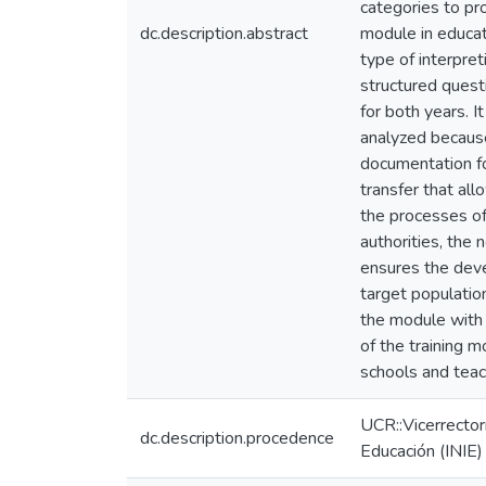
categories to pr
dc.description.abstract
module in educat
type of interpre
structured questi
for both years. 
analyzed because
documentation fo
transfer that a
the processes of
authorities, the 
ensures the deve
target population
the module with 
of the training m
schools and teach
UCR::Vicerrectorí
dc.description.procedence
Educación (INIE)