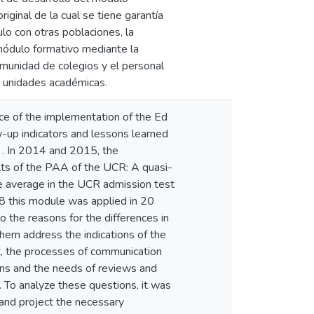
iginal de la cual se tiene garantía
lo con otras poblaciones, la
 módulo formativo mediante la
omunidad de colegios y el personal
as unidades académicas.
ce of the implementation of the Ed
-up indicators and lessons learned
 . In 2014 and 2015, the
lts of the PAA of the UCR: A quasi-
he average in the UCR admission test
18 this module was applied in 20
o the reasons for the differences in
 them address the indications of the
t, the processes of communication
ions and the needs of reviews and
. To analyze these questions, it was
and project the necessary