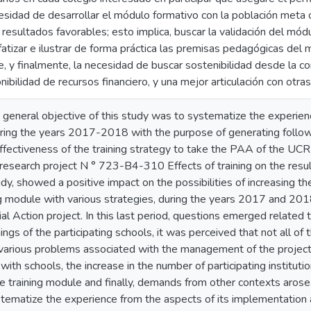
esidad de desarrollar el módulo formativo con la población meta or
resultados favorables; esto implica, buscar la validación del módu
atizar e ilustrar de forma práctica las premisas pedagógicas del
e, y finalmente, la necesidad de buscar sostenibilidad desde la c
nibilidad de recursos financiero, y una mejor articulación con otr
neral objective of this study was to systematize the experien
ing the years 2017-2018 with the purpose of generating follow
ffectiveness of the training strategy to take the PAA of the UCR
esearch project N ° 723-B4-310 Effects of training on the resu
dy, showed a positive impact on the possibilities of increasing t
ng module with various strategies, during the years 2017 and 20
al Action project. In this last period, questions emerged related t
ngs of the participating schools, it was perceived that not all of
 various problems associated with the management of the projec
with schools, the increase in the number of participating institut
he training module and finally, demands from other contexts arose
tematize the experience from the aspects of its implementation 