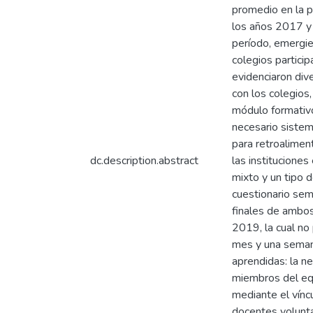
promedio en la p
los años 2017 y 
período, emergie
colegios partici
evidenciaron div
con los colegios,
módulo formativo
necesario sistem
para retroalimen
dc.description.abstract
las institucione
mixto y un tipo d
cuestionario sem
finales de ambos
2019, la cual no
mes y una semana
aprendidas: la n
miembros del equ
mediante el vínc
docentes volunta