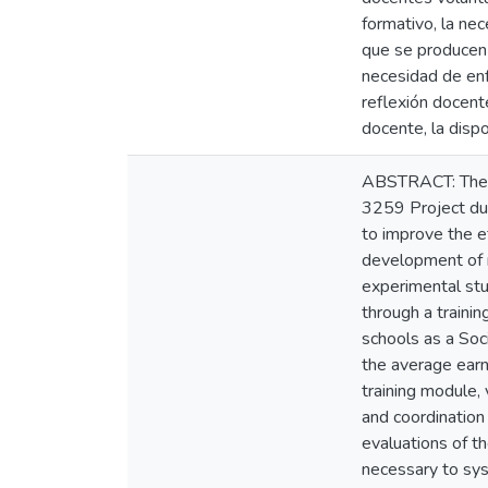
formativo, la nec
que se producen 
necesidad de enf
reflexión docent
docente, la dispo
ABSTRACT: The ge
3259 Project dur
to improve the e
development of r
experimental stu
through a traini
schools as a Soci
the average earni
training module,
and coordination 
evaluations of t
necessary to sys