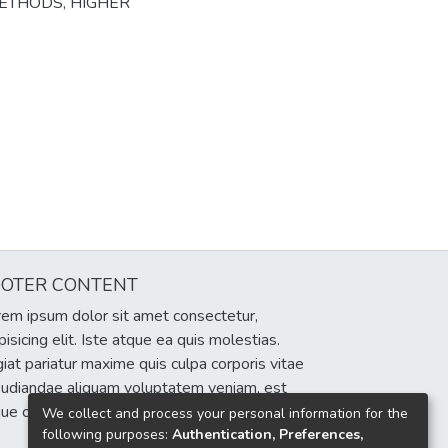
METHODS
,
HIGHER
OOTER CONTENT
em ipsum dolor sit amet consectetur,
pisicing elit. Iste atque ea quis molestias.
iat pariatur maxime quis culpa corporis vitae
pudiandae aliquam voluptatem veniam, est
que cumque eum delectus sint!
We collect and process your personal information for the
following purposes:
Authentication, Preferences,