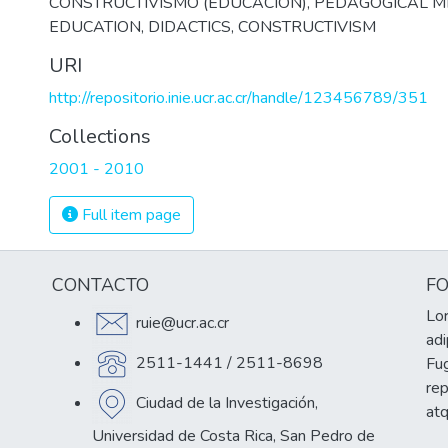
CONSTRUCTIVISMO (EDUCACIÓN)
,
PEDAGOGICAL 
EDUCATION
,
DIDACTICS
,
CONSTRUCTIVISM
URI
http://repositorio.inie.ucr.ac.cr/handle/123456789/351
Collections
2001 - 2010
Full item page
CONTACTO
F
Lor
ruie@ucr.ac.cr
adi
2511-1441 / 2511-8698
Fug
re
Ciudad de la Investigación,
at
Universidad de Costa Rica, San Pedro de