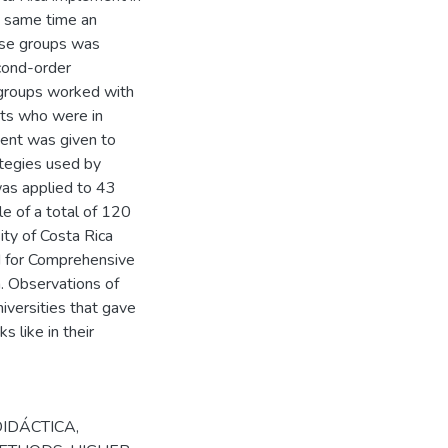
e same time an
hese groups was
cond-order
s groups worked with
nts who were in
ment was given to
ategies used by
was applied to 43
e of a total of 120
ty of Costa Rica
d for Comprehensive
a. Observations of
iversities that gave
 like in their
DIDÁCTICA
,