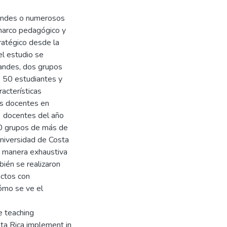
randes o numerosos
 marco pedagógico y
ratégico desde la
el estudio se
andes, dos grupos
 50 estudiantes y
acterísticas
os docentes en
3 docentes del año
20 grupos de más de
Universidad de Costa
 manera exhaustiva
ién se realizaron
actos con
ómo se ve el
e teaching
sta Rica implement in