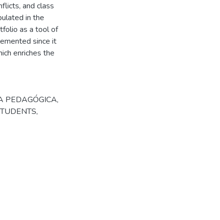
nflicts, and class
ulated in the
folio as a tool of
lemented since it
ich enriches the
A PEDAGÓGICA
,
STUDENTS
,