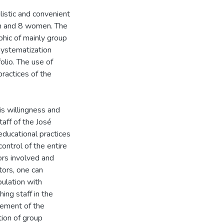
istic and convenient
en and 8 women. The
hic of mainly group
 systematization
olio. The use of
ractices of the
 is willingness and
taff of the José
educational practices
ontrol of the entire
ors involved and
tors, one can
pulation with
hing staff in the
gement of the
tion of group