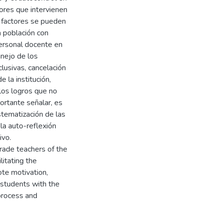
tores que intervienen
s factores se pueden
a población con
 personal docente en
anejo de los
clusivas, cancelación
 la institución,
los logros que no
ortante señalar, es
tematización de las
la auto-reflexión
ivo.
rade teachers of the
litating the
ote motivation,
 students with the
process and