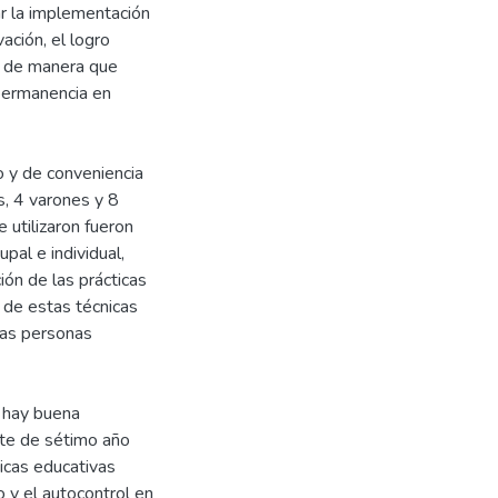
ar la implementación
ación, el logro
; de manera que
 permanencia en
o y de conveniencia
s, 4 varones y 8
 utilizaron fueron
pal e individual,
ión de las prácticas
n de estas técnicas
las personas
, hay buena
nte de sétimo año
icas educativas
o y el autocontrol en