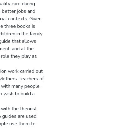
lity care during
, better jobs and
cial contexts. Given
se three books is
ildren in the family
guide that allows
ent, and at the
 role they play as
on work carried out
 Mothers-Teachers of
d with many people,
 wish to build a
with the theorist
e guides are used,
eople use them to