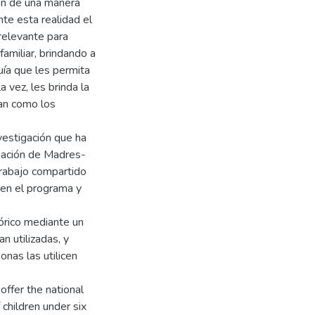
en de una manera
te esta realidad el
 relevante para
familiar, brindando a
ía que les permita
a vez, les brinda la
an como los
vestigación que ha
ciación de Madres-
rabajo compartido
 en el programa y
eórico mediante un
n utilizadas, y
nas las utilicen
ffer the national
children under six