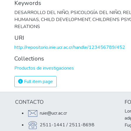
Keywords
DESARROLLO DEL NIÑO
,
PSICOLOGÍA DEL NIÑO
,
RE
HUMANAS
,
CHILD DEVELOPMENT
,
CHILDREN'S PS
RELATIONS
URI
http://repositorio.inie.ucr.ac.cr/handle/123456789/452
Collections
Productos de investigaciones
Full item page
CONTACTO
F
Lor
ruie@ucr.ac.cr
adi
2511-1441 / 2511-8698
Fug