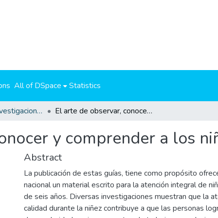
ons
All of DSpace
Statistics
Productos de investigaciones
El arte de observar, conocer y comprender a los niños y niñas.
conocer y comprender a los niñ
Abstract
La publicación de estas guías, tiene como propósito ofrec
nacional un material escrito para la atención integral de n
de seis años. Diversas investigaciones muestran que la at
calidad durante la niñez contribuye a que las personas lo