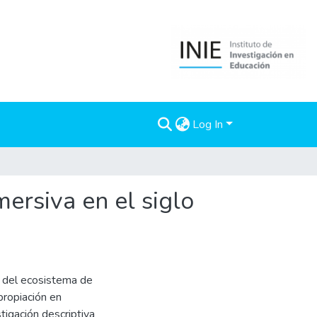
Log In
ersiva en el siglo
a del ecosistema de
propiación en
igación descriptiva