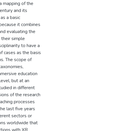
a mapping of the
entury and its
 as a basic
ry because it combines
and evaluating the
 their simple
ciplinarity to have a
f cases as the basis
ns. The scope of
 taxonomies,
mmersive education
level, but at an
udied in different
ions of the research
eaching processes
e last five years
erent sectors or
ions worldwide that
ctions with XR