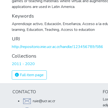
games or teaching materials where virtual and augmented 
applications are used in Latin America.
Keywords
Aprendizaje activo
,
Educación
,
Enseñanza
,
Acceso a la ed
learning
,
Education
,
Teaching
,
Access to education
URI
http://repositorio.inie.ucr.ac.cr/handle/123456789/586
Collections
2011 - 2020
Full item page
CONTACTO
F
Lor
ruie@ucr.ac.cr
adi