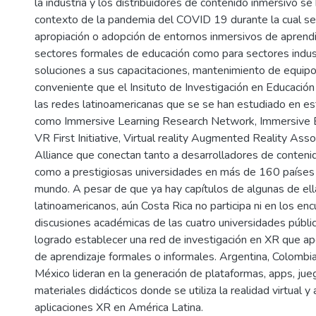
la industria y los distribuidores de contenido inmersivo se 
contexto de la pandemia del COVID 19 durante la cual se
apropiación o adopción de entornos inmersivos de aprendi
sectores formales de educación como para sectores indus
soluciones a sus capacitaciones, mantenimiento de equipo 
conveniente que el Insituto de Investigación en Educación
las redes latinoamericanas que se se han estudiado en es
como Immersive Learning Research Network, Immersive Edu
VR First Initiative, Virtual reality Augmented Reality Asso
Alliance que conectan tanto a desarrolladores de conten
como a prestigiosas universidades en más de 160 países
mundo. A pesar de que ya hay capítulos de algunas de ell
latinoamericanos, aún Costa Rica no participa ni en los encu
discusiones académicas de las cuatro universidades públic
logrado establecer una red de investigación en XR que ap
de aprendizaje formales o informales. Argentina, Colombia
México lideran en la generación de plataformas, apps, ju
materiales didácticos donde se utiliza la realidad virtual 
aplicaciones XR en América Latina.