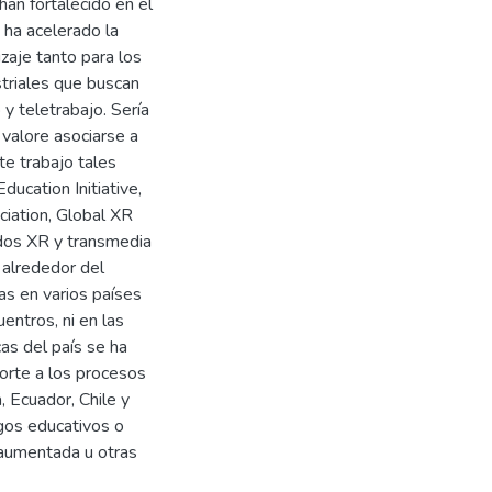
han fortalecido en el
 ha acelerado la
zaje tanto para los
triales que buscan
y teletrabajo. Sería
 valore asociarse a
te trabajo tales
cation Initiative,
ciation, Global XR
idos XR y transmedia
 alrededor del
as en varios países
entros, ni en las
as del país se ha
orte a los procesos
, Ecuador, Chile y
egos educativos o
y aumentada u otras