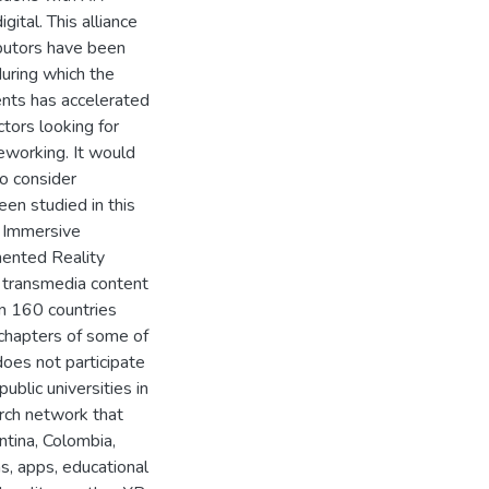
ital. This alliance
butors have been
uring which the
ents has accelerated
ctors looking for
leworking. It would
to consider
en studied in this
, Immersive
gmented Reality
d transmedia content
an 160 countries
 chapters of some of
does not participate
ublic universities in
arch network that
ntina, Colombia,
s, apps, educational