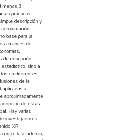
 al menos 3
r las prácticas
simple descripción y
a aproximación
mo base para la
Los alcances de
axonomías,
s de educación
 estadístico, sino a
ados en diferentes
lusiones de la
R aplicadas a
ace aproximadamente
a adopción de estas
bal. Hay varias
de investigadores
enido XR,
za entre la academia,