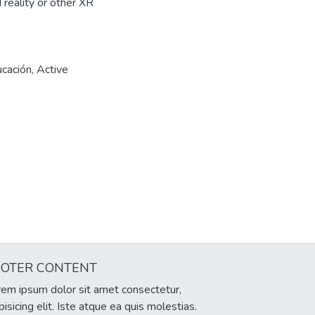
reality or other XR
ucación
,
Active
OOTER CONTENT
em ipsum dolor sit amet consectetur,
pisicing elit. Iste atque ea quis molestias.