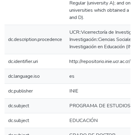
Regular (university A); and one
universities which obtained a Ba
and D).
UCR::Vicerrectoría de Investiga
dc.description.procedence
Investigación::Ciencias Sociales:
Investigación en Educación (INI
dc.identifier.uri
http://repositorio.inie.ucr.ac.
dc.language.iso
es
dc.publisher
INIE
dc.subject
PROGRAMA DE ESTUDIOS
dc.subject
EDUCACIÓN