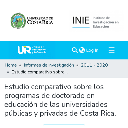
(current)
Log In
Communities & Collections
Home
Informes de investigación
2011 - 2020
Estudio comparativo sobre los programas de doctorado en educación de las universidades públicas y privadas de Costa Rica.
All of DSpace
Statistics
Estudio comparativo sobre los
programas de doctorado en
educación de las universidades
públicas y privadas de Costa Rica.