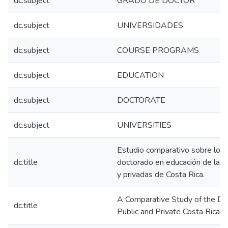
dc.subject
GRADO DE DOCTOR
dc.subject
UNIVERSIDADES
dc.subject
COURSE PROGRAMS
dc.subject
EDUCATION
dc.subject
DOCTORATE
dc.subject
UNIVERSITIES
Estudio comparativo sobre los
dc.title
doctorado en educación de las 
y privadas de Costa Rica.
A Comparative Study of the Do
dc.title
Public and Private Costa Rican U