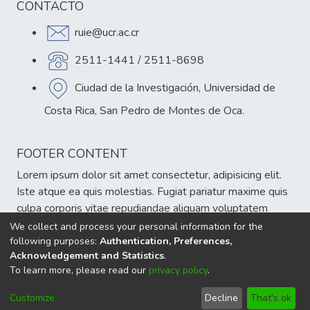
CONTACTO
ruie@ucr.ac.cr
2511-1441 / 2511-8698
Ciudad de la Investigación, Universidad de
Costa Rica, San Pedro de Montes de Oca.
FOOTER CONTENT
Lorem ipsum dolor sit amet consectetur, adipisicing elit.
Iste atque ea quis molestias. Fugiat pariatur maxime quis
culpa corporis vitae repudiandae aliquam voluptatem
veniam, est atque cumque eum delectus sint!
We collect and process your personal information for the
following purposes:
Authentication, Preferences,
Acknowledgement and Statistics
.
To learn more, please read our
privacy policy
.
DSpace software
copyright © 2002-2026
LYRASIS
Cookie
Privacy
End User
Send
Customize
Decline
That's ok
settings
policy
Agreement
Feedback