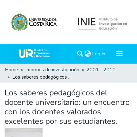
(current)
Log In
Communities & Collections
Home
Informes de investigación
2001 - 2010
Los saberes pedagógicos del docente universitario: un encuentro con los docentes valorados excelentes por sus estudiantes.
All of DSpace
Statistics
Los saberes pedagógicos del
docente universitario: un encuentro
con los docentes valorados
excelentes por sus estudiantes.