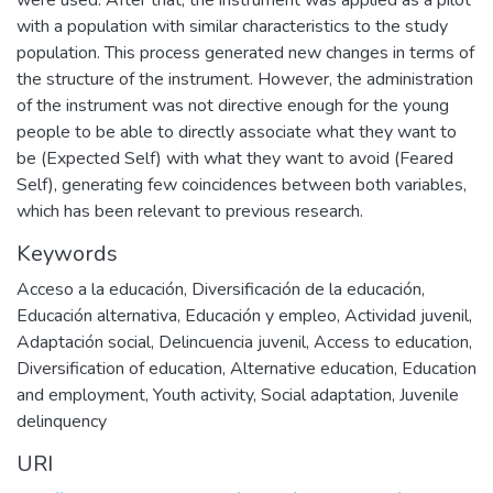
were used. After that, the instrument was applied as a pilot
with a population with similar characteristics to the study
population. This process generated new changes in terms of
the structure of the instrument. However, the administration
of the instrument was not directive enough for the young
people to be able to directly associate what they want to
be (Expected Self) with what they want to avoid (Feared
Self), generating few coincidences between both variables,
which has been relevant to previous research.
Keywords
Acceso a la educación
,
Diversificación de la educación
,
Educación alternativa
,
Educación y empleo
,
Actividad juvenil
,
Adaptación social
,
Delincuencia juvenil
,
Access to education
,
Diversification of education
,
Alternative education
,
Education
and employment
,
Youth activity
,
Social adaptation
,
Juvenile
delinquency
URI