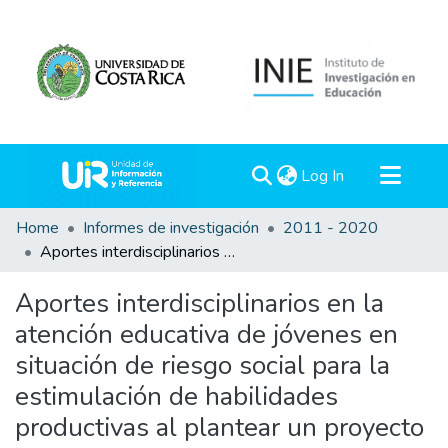
(current)
Log In
Communities & Collections
Home
Informes de investigación
2011 - 2020
Aportes interdisciplinarios en la atención educativa de jóvenes en situación de riesgo social para la estimulación de habilidades productivas al plantear un proyecto de vida.
All of DSpace
Statistics
Aportes interdisciplinarios en la
atención educativa de jóvenes en
situación de riesgo social para la
estimulación de habilidades
productivas al plantear un proyecto