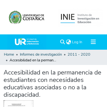
(current)
Log In
Communities & Collections
Home
Informes de investigación
2011 - 2020
Accesibilidad en la permanencia de estudiantes con necesidades educativas asociadas o no a la discapacidad.
All of DSpace
Statistics
Accesibilidad en la permanencia de
estudiantes con necesidades
educativas asociadas o no a la
discapacidad.