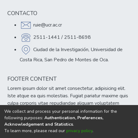
potenciarse en sus diversas áreas de
desempeño. Los diferentes puntos
CONTACTO
abordados en el conversatorio se tratan de
ruie@ucr.ac.cr
manera reflexiva, no solo desde la
perspectiva del estudiantado, sino también
2511-1441 / 2511-8698
en relación con la entidad universitaria en su
conjunto, destacando la importancia de que
Ciudad de la Investigación, Universidad de
la institución apoye y promueva el bienestar
Costa Rica, San Pedro de Montes de Oca.
mental de sus miembros.
FOOTER CONTENT
Lorem ipsum dolor sit amet consectetur, adipisicing elit.
Iste atque ea quis molestias. Fugiat pariatur maxime quis
culpa corporis vitae repudiandae aliquam voluptatem
veniam, est atque cumque eum delectus sint!
We collect and process your personal information for the
following purposes:
Authentication, Preferences,
Acknowledgement and Statistics
.
To learn more, please read our
privacy policy
.
DSpace software
copyright © 2002-2026
LYRASIS