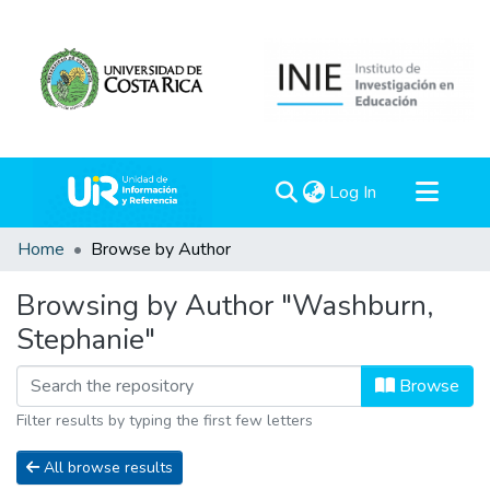
(current)
Log In
Communities & Collections
Home
Browse by Author
All of DSpace
Browsing by Author "Washburn,
Stephanie"
Browse
Filter results by typing the first few letters
All browse results