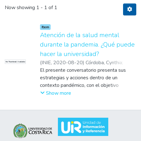
Now showing
1 - 1 of 1
Item
Atención de la salud mental
durante la pandemia. ¿Qué puede
hacer la universidad?
(
INIE
,
2020-08-20
)
Córdoba, Cynthia
;
No Thumbnail Available
Washburn, Stephanie
El presente conversatorio presenta sus
;
Masís, Elizabeth
;
Gómez, David
estrategias y acciones dentro de un
contexto pandémico, con el objetivo
principal de poner sobre la mesa distintos
Show more
puntos de vista, analizarlos y comprenderlos
para luego exponer diversas estrategias,
todas enfocadas en la salud mental.
La salud mental debe ser considerada una
garantía para todos los estudiantes
universitarios, de modo que puedan