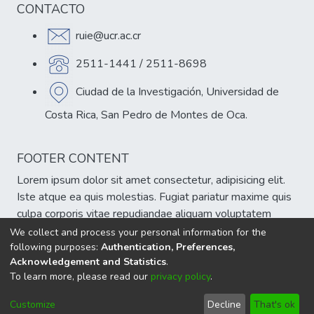
interdisciplinaria e intradisciplinaria.
CONTACTO
A lo largo del conversatorio, se explorarán
ruie@ucr.ac.cr
diversas herramientas que contribuyen a la
creación de propuestas acertadas sobre la
2511-1441 / 2511-8698
adaptación curricular, además de fomentar
el autocuestionamiento por parte de los
Ciudad de la Investigación, Universidad de
docentes. El objetivo es generar una cultura
Costa Rica, San Pedro de Montes de Oca.
de trascendencia en los educadores, en
busca de la creación de una sociedad mejor.
FOOTER CONTENT
Lorem ipsum dolor sit amet consectetur, adipisicing elit.
Iste atque ea quis molestias. Fugiat pariatur maxime quis
culpa corporis vitae repudiandae aliquam voluptatem
veniam, est atque cumque eum delectus sint!
We collect and process your personal information for the
following purposes:
Authentication, Preferences,
Acknowledgement and Statistics
.
To learn more, please read our
privacy policy
.
DSpace software
copyright © 2002-2026
LYRASIS
Cookie
Privacy
End User
Send
Customize
Decline
That's ok