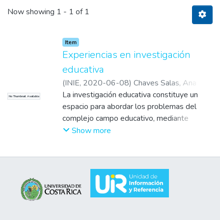
Now showing
1 - 1 of 1
Item
Experiencias en investigación
educativa
(
INIE
,
2020-06-08
)
Chaves Salas, Ana
Lupita
La investigación educativa constituye un
;
Arroyo Guerra, Kattya
;
Cubero
No Thumbnail Available
Venegas, Carmén María
espacio para abordar los problemas del
;
Espeleta, Annia
complejo campo educativo, mediante
procedimientos metodológicos creativos y
Show more
análisis que nos permiten mejorar las
prácticas en el aula y responder a
cuestionamientos profundos. El compromiso
principal es generar conocimiento sobre la
mediación pedagógica y curricular en los
diferentes niveles educativos, a través de
una investigación multidisciplinaria,