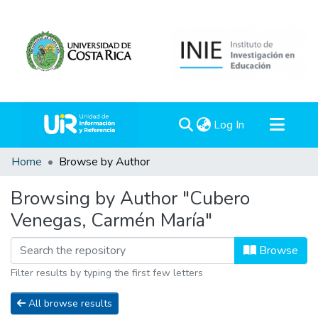
(current)
Log In
Communities & Collections
Home
Browse by Author
All of DSpace
Browsing by Author "Cubero
Venegas, Carmén María"
Browse
Filter results by typing the first few letters
All browse results